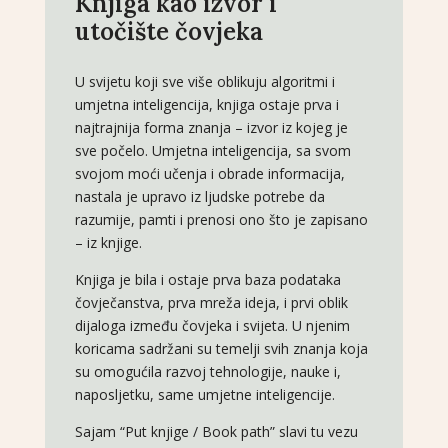
Knjiga kao izvor i
utočište čovjeka
U svijetu koji sve više oblikuju algoritmi i
umjetna inteligencija, knjiga ostaje prva i
najtrajnija forma znanja – izvor iz kojeg je
sve počelo. Umjetna inteligencija, sa svom
svojom moći učenja i obrade informacija,
nastala je upravo iz ljudske potrebe da
razumije, pamti i prenosi ono što je zapisano
– iz knjige.
Knjiga je bila i ostaje prva baza podataka
čovječanstva, prva mreža ideja, i prvi oblik
dijaloga između čovjeka i svijeta. U njenim
koricama sadržani su temelji svih znanja koja
su omogućila razvoj tehnologije, nauke i,
naposljetku, same umjetne inteligencije.
Sajam “Put knjige / Book path” slavi tu vezu