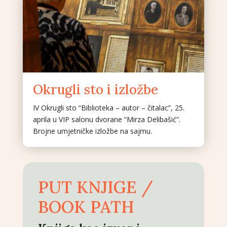
Okrugli sto i izložbe
IV Okrugli sto “Biblioteka – autor – čitalac”, 25.
aprila u VIP salonu dvorane “Mirza Delibašić”.
Brojne umjetničke izložbe na sajmu.
PUT KNJIGE /
BOOK PATH